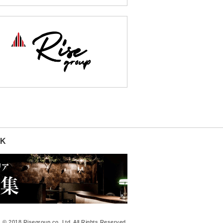
K
© 2018 Risegroup co.,Ltd. All Rights Reserved.