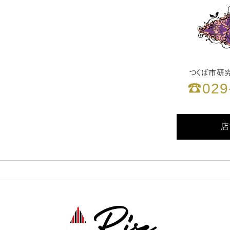
つくば市研究学
☎029
店