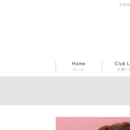
茨城県
コ
Home
Club L
ホーム
店舗リ
ン
テ
ン
ツ
へ
ス
キ
ッ
プ