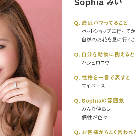
Sophia みい
Q.
最近ハマってること
ペットショップに行って
自然のお花を見に行くこ
Q.
自分を動物に例えると
ハシビロコウ
Q.
性格を一言で表すと
マイペース
Q.
Sophiaの雰囲気
みんな仲良し
個性が色々
Q.
お客様からよく言われ