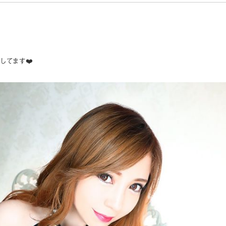
️
てます❤️ ️