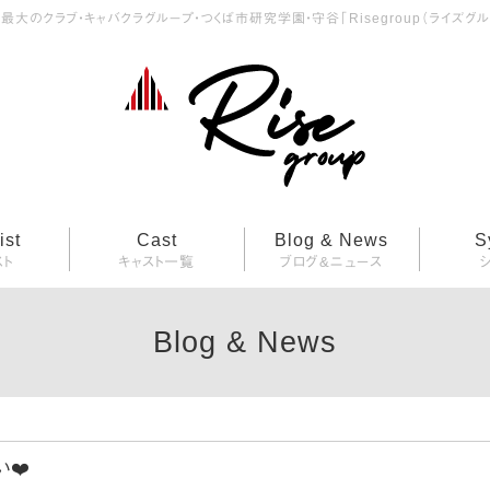
最大のクラブ・キャバクラグループ・つくば市研究学園・守谷「Risegroup（ライズグル
ist
Cast
Blog & News
S
スト
キャスト一覧
ブログ&ニュース
Blog & News
❤️