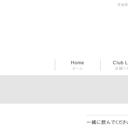
茨城県
コ
Home
Club L
ホーム
店舗リ
ン
テ
ン
ツ
へ
ス
キ
ッ
一緒に飲んでください
プ