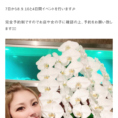
⁡
7日から8.9.10と4日間イベントを行います🎉
完全予約制ですのでお店や女の子に確認の上、予約をお願い致し
ます🙇‍♀️