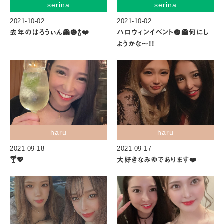
serina
serina
2021-10-02
2021-10-02
去年のはろうぃん👻🎃🍾❤️
ハロウィンイベント🎃👻何にし
ようかな〜!!
haru
haru
2021-09-18
2021-09-17
🍸💖
大好きなみゆであります❤️