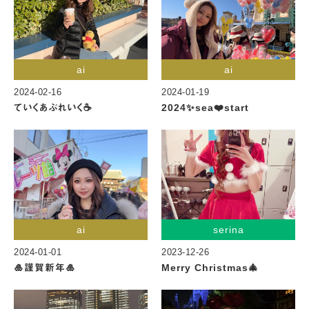
ai
ai
2024-02-16
2024-01-19
ていくあぶれいく☕️
2024✨sea❤️start
ai
serina
2024-01-01
2023-12-26
🎍謹賀新年🎍
Merry Christmas🎄