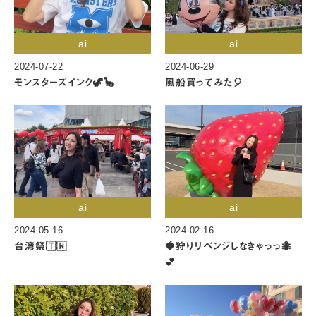
ai
ai
2024-07-22
2024-06-29
モンスターズインク🦖🦕
風船買ってみた🎈
ai
ai
2024-05-16
2024-02-16
台湾祭🇹🇼
🍓狩りリベンジしなきゃっっ🐜
💕