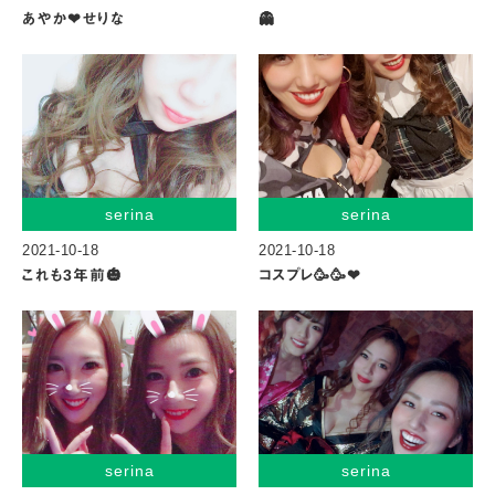
あやか❤︎せりな
👻
serina
serina
2021-10-18
2021-10-18
これも3年前🎃
コスプレ🥳🥳❤︎
serina
serina