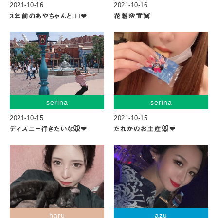
2021-10-16
2021-10-16
3年前のあやちゃんと😮‍💨❤︎
花魁🌸👘💓
serina
serina
2021-10-15
2021-10-15
ディズニー行きたいな🐭❤︎
だれかのお土産🐭❤︎
haru
azu