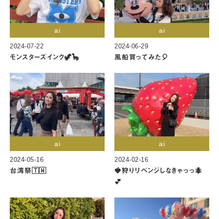
ai
ai
2024-07-22
2024-06-29
モンスターズインク🦖🦕
風船買ってみた🎈
ai
ai
2024-05-16
2024-02-16
台湾祭🇹🇼
🍓狩りリベンジしなきゃっっ🐜
💕