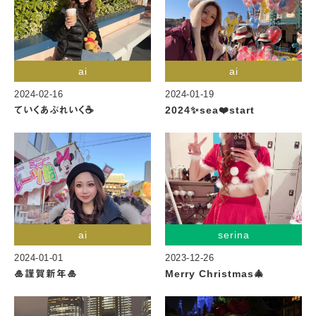
ai
ai
2024-02-16
2024-01-19
ていくあぶれいく☕️
2024✨sea❤️start
ai
serina
2024-01-01
2023-12-26
🎍謹賀新年🎍
Merry Christmas🎄